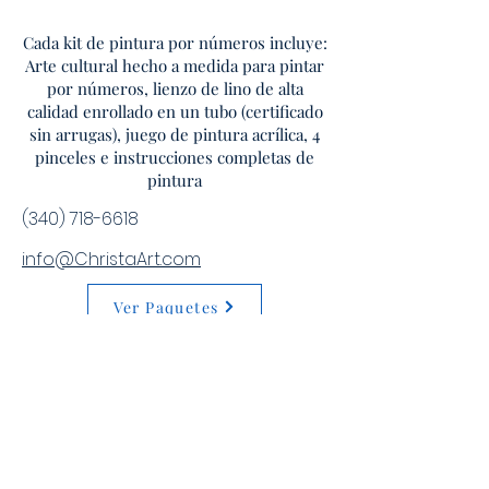
Cada kit de pintura por números incluye:
Arte cultural hecho a medida para pintar
por números, lienzo de lino de alta
calidad enrollado en un tubo (certificado
sin arrugas), juego de pintura acrílica, 4
pinceles e instrucciones completas de
pintura
(340) 718-6618
info@ChristaArt.com
Ver Paquetes
Classes de arte
Contáctenos para clases individuales o
únase a nuestras sesiones de clases
grupales o talleres programados.