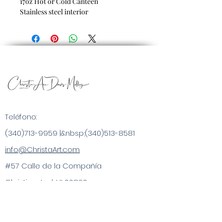
17oz Hot or Cold Canteen
Stainless steel interior
Teléfono:
(340)713-9959
|&nbsp;
(340)513-8581
info@ChristaArt.com
#57 Calle de la Compañía
Christiansted, VI 00820
Artista