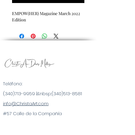
EMPOW(HER) Magazine March 2022
Edition
Teléfono:
(340)713-9959
|&nbsp;
(340)513-8581
info@ChristaArt.com
#57 Calle de la Compañía
Christiansted, VI 00820