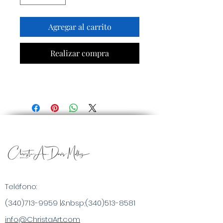
Agregar al carrito
Realizar compra
Teléfono:
(340)713-9959
|&nbsp;
(340)513-8581
info@ChristaArt.com