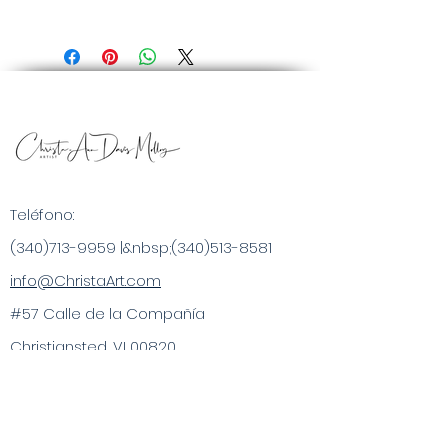
Teléfono:
(340)713-9959
|&nbsp;
(340)513-8581
info@ChristaArt.com
#57 Calle de la Compañía
Christiansted, VI 00820
Artista
Obra de Arte