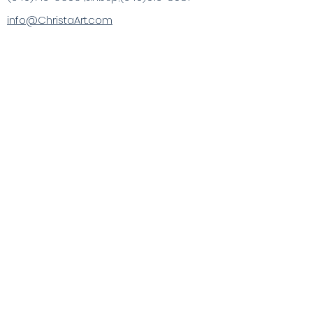
info@ChristaArt.com
#57 Calle de la Compañía
Christiansted, VI 00820
Artista
Obra de Arte
Productos Inspirados
Experiencias de Pintura
Compras
Especializadas
Publicaciones
Visite el VI y más allá
Gift Cards
Contacto