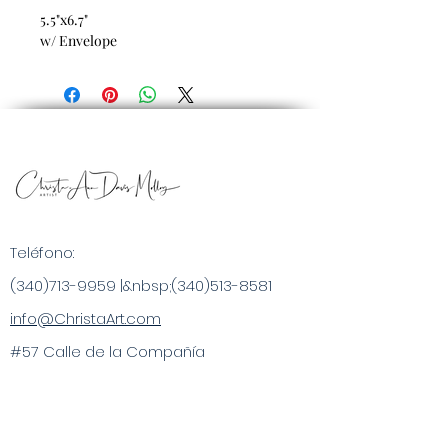
5.5"x6.7"
w/ Envelope
Teléfono:
(340)713-9959
|&nbsp;
(340)513-8581
info@ChristaArt.com
#57 Calle de la Compañía
Christiansted, VI 00820
Artista