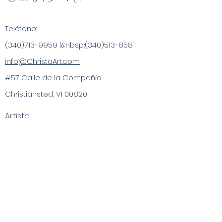
Teléfono:
(340)713-9959
|&nbsp;
(340)513-8581
info@ChristaArt.com
#57 Calle de la Compañía
Christiansted, VI 00820
Artista
Obra de Arte
Productos Inspirados
Experiencias de Pintura
Compras
Especializadas
Publicaciones