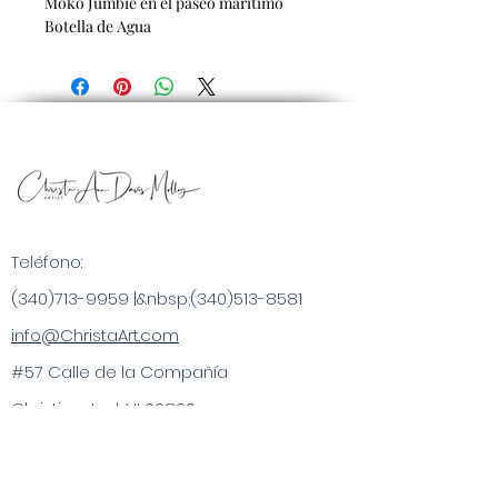
Moko Jumbie en el paseo marítimo
Botella de Agua
Teléfono:
(340)713-9959
|&nbsp;
(340)513-8581
info@ChristaArt.com
#57 Calle de la Compañía
Christiansted, VI 00820
Artista