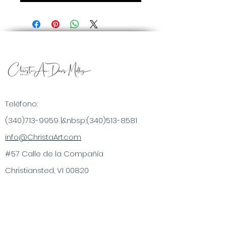
Teléfono:
(340)713-9959
|&nbsp;
(340)513-8581
info@ChristaArt.com
#57 Calle de la Compañía
Christiansted, VI 00820
Artista
Obra de Arte