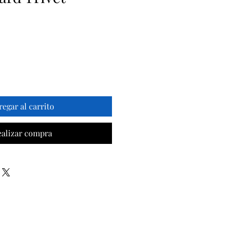
ecio
regar al carrito
ealizar compra