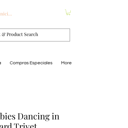
Iniciar sesión
a
Compras Especiales
More
ies Dancing in
ard Trivet