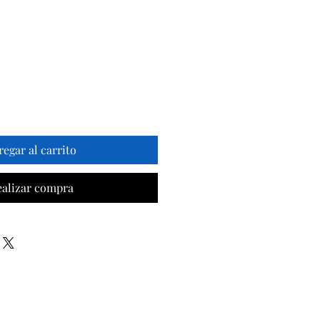
ecio
regar al carrito
ealizar compra