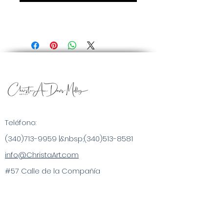
Teléfono:
(340)713-9959
|&nbsp;
(340)513-8581
info@ChristaArt.com
#57 Calle de la Compañía
Christiansted, VI 00820
Artista