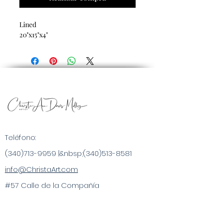
Lined
20"x15"x4"
Teléfono:
(340)713-9959
|&nbsp;
(340)513-8581
info@ChristaArt.com
#57 Calle de la Compañía
Christiansted, VI 00820