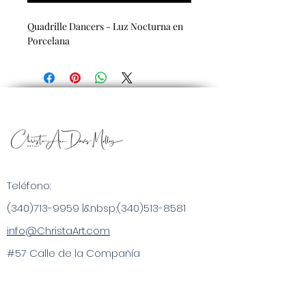
Quadrille Dancers - Luz Nocturna en
Porcelana
Teléfono:
(340)713-9959
|&nbsp;
(340)513-8581
info@ChristaArt.com
#57 Calle de la Compañía
Christiansted, VI 00820