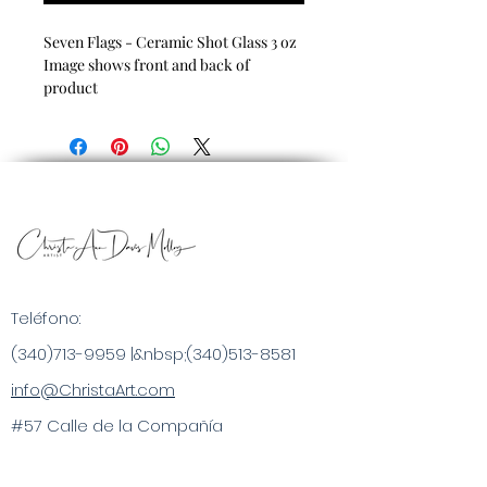
Seven Flags - Ceramic Shot Glass 3 oz
Image shows front and back of
product
Teléfono:
(340)713-9959
|&nbsp;
(340)513-8581
info@ChristaArt.com
#57 Calle de la Compañía
Christiansted, VI 00820