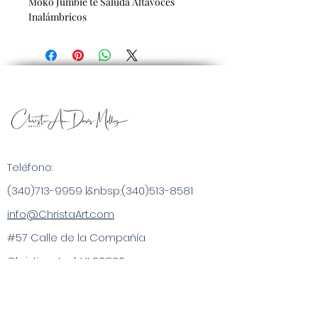
Moko Jumbie te Saluda Altavoces
Inalámbricos
Teléfono:
(340)713-9959
|&nbsp;
(340)513-8581
info@ChristaArt.com
#57 Calle de la Compañía
Christiansted, VI 00820
Artista