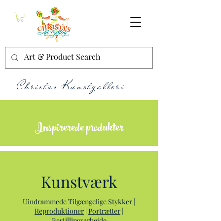
Christas Kunstgalleri
Inspirerede produkter
Kunstværk
Uindrammede Tilgængelige Stykker
|
Reproduktioner
|
Portrætter
|
Bestillingsarbejde