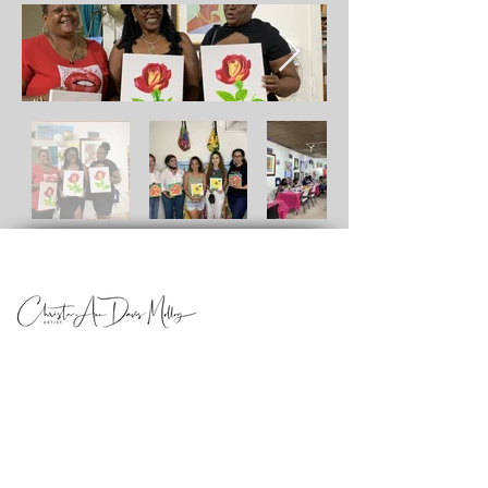
Telefon:
(340)713-9959
|&nbsp;
(340)513-8581
info@ChristaArt.com