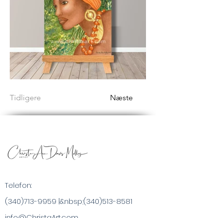
Tidligere
Næste
Telefon:
(340)713-9959
|&nbsp;
(340)513-8581
info@ChristaArt.com