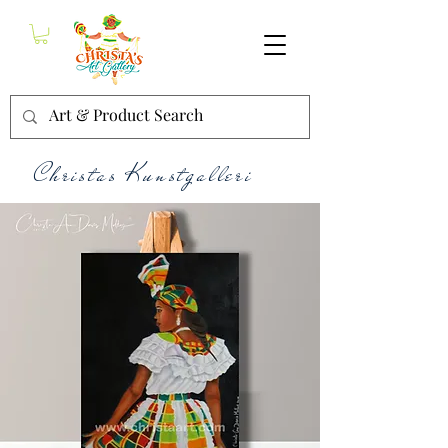
Christas Kunstgalleri