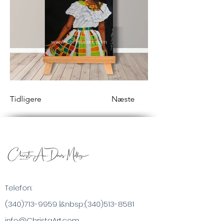
Tidligere
Næste
Telefon:
(340)713-9959
|&nbsp;
(340)513-8581
info@ChristaArt.com