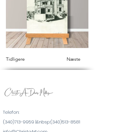
Tidligere
Næste
Telefon:
(340)713-9959
|&nbsp;
(340)513-8581
info@ChristaArt.com