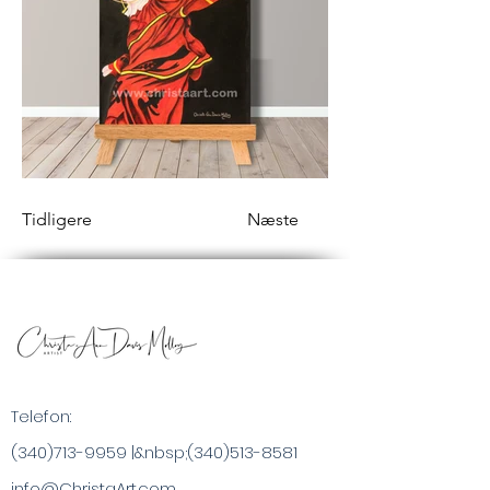
Tidligere
Næste
Telefon:
(340)713-9959
|&nbsp;
(340)513-8581
info@ChristaArt.com