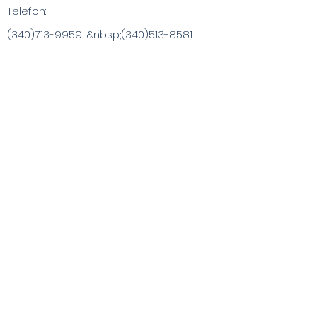
Telefon:
(340)713-9959
|&nbsp;
(340)513-8581
info@ChristaArt.com
#57 Company Street
Christiansted, VI 00820
Kunstner
Kunstværk
Inspirerede produkter
Maleroplevelser
Specialkøb
Publikationer
Besøg VI & Beyond
Blog / Nyheder