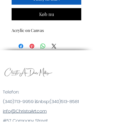
Køb nu
Acrylic on Canvas
Telefon:
(340)713-9959
|&nbsp;
(340)513-8581
info@ChristaArt.com
#57 Company Street