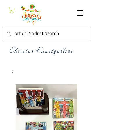
Christas Kunstgalleri