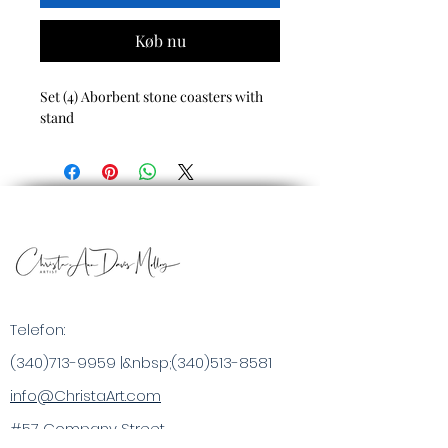
Køb nu
Set (4) Aborbent stone coasters with
stand
Telefon:
(340)713-9959
|&nbsp;
(340)513-8581
info@ChristaArt.com
#57 Company Street