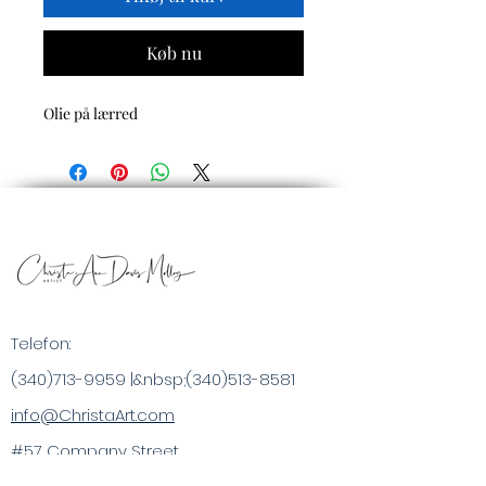
Køb nu
Olie på lærred
Telefon:
(340)713-9959
|&nbsp;
(340)513-8581
info@ChristaArt.com
#57 Company Street