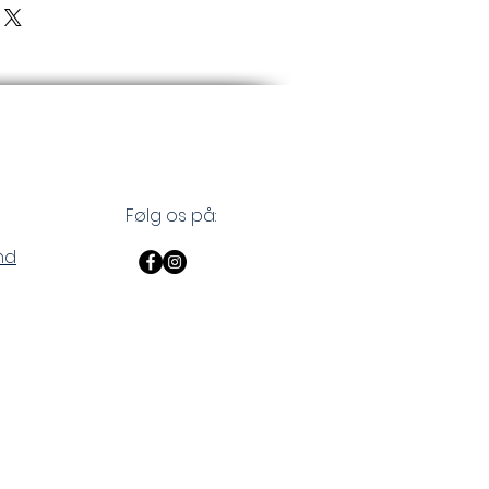
Følg os på:
nd