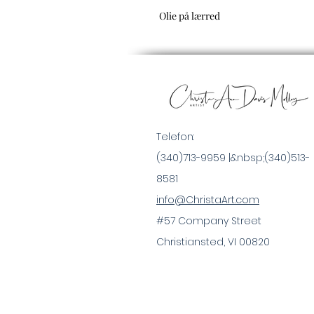
Olie på lærred
Telefon:
(340)713-9959 |&nbsp;
(340)513-
8581
info@ChristaArt.com
#57 Company Street
Christiansted, VI 00820