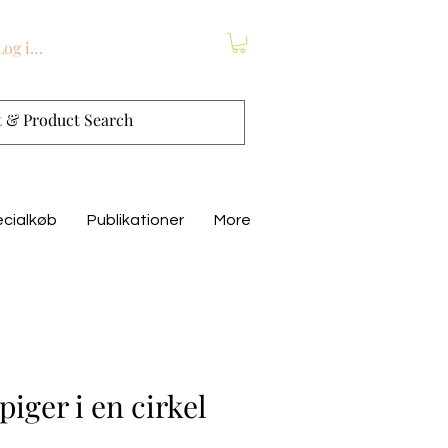
Log ind
cialkøb
Publikationer
More
piger i en cirkel