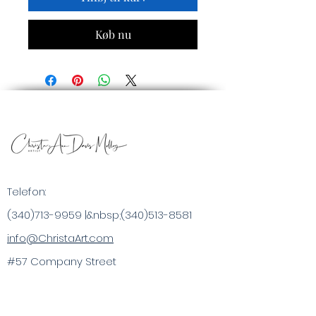
Køb nu
Telefon:
(340)713-9959
|&nbsp;
(340)513-8581
info@ChristaArt.com
#57 Company Street
Christiansted, VI 00820