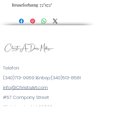
Bruseforhæng 72"x72"
Telefon:
(340)713-9959
|&nbsp;
(340)513-8581
info@ChristaArt.com
#57 Company Street
Christiansted, VI 00820
Kunstner
Kunstværk