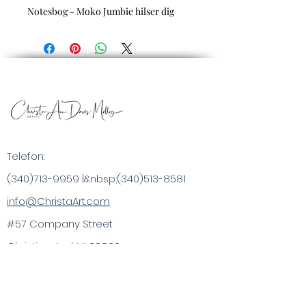
Notesbog - Moko Jumbie hilser dig
Telefon:
(340)713-9959
|&nbsp;
(340)513-8581
info@ChristaArt.com
#57 Company Street
Christiansted, VI 00820
Kunstner
Kunstværk