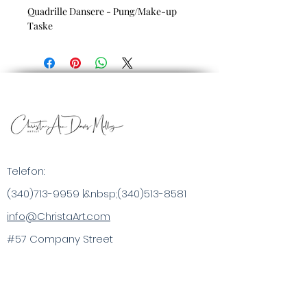
Quadrille Dansere - Pung/Make-up
Taske
Telefon:
(340)713-9959
|&nbsp;
(340)513-8581
info@ChristaArt.com
#57 Company Street
Christiansted, VI 00820
Kunstner