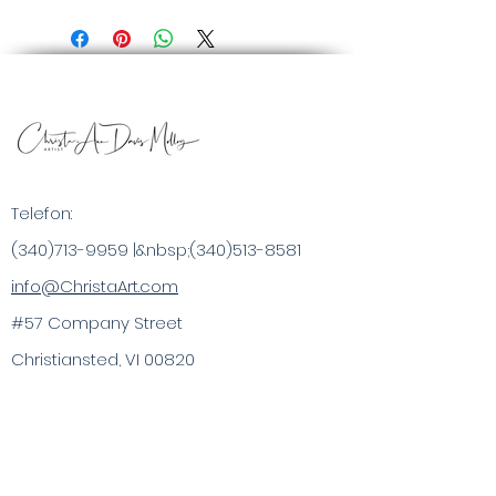
Telefon:
(340)713-9959
|&nbsp;
(340)513-8581
info@ChristaArt.com
#57 Company Street
Christiansted, VI 00820
Kunstner
Kunstværk
Inspirerede produkter