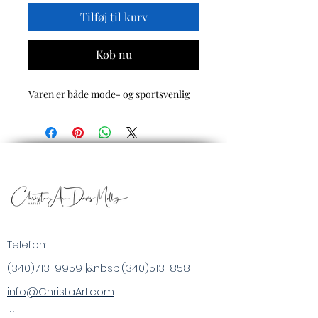
Tilføj til kurv
Køb nu
Varen er både mode- og sportsvenlig
Telefon:
(340)713-9959
|&nbsp;
(340)513-8581
info@ChristaArt.com
#57 Company Street