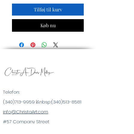
Tilføj til kurv
Køb nu
Telefon:
(340)713-9959
|&nbsp;
(340)513-8581
info@ChristaArt.com
#57 Company Street
Christiansted, VI 00820