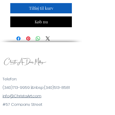
Tilføj til kurv
Køb nu
Telefon:
(340)713-9959
|&nbsp;
(340)513-8581
info@ChristaArt.com
#57 Company Street
Christiansted, VI 00820