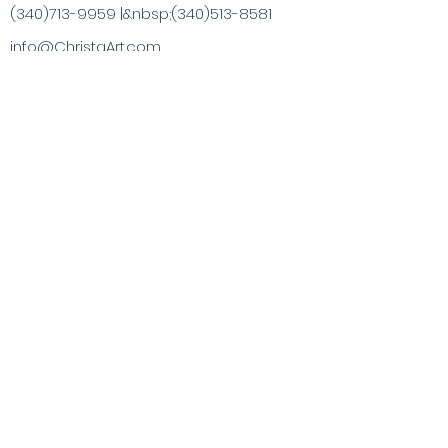
(340)713-9959
|&nbsp;
(340)513-8581
info@ChristaArt.com
#57 Company Street
Christiansted, VI 00820
Kunstner
Kunstværk
Inspirerede produkter
Maleroplevelser
Specialkøb
Publikationer
Besøg VI & Beyond
Blog / Nyheder
Kontakt