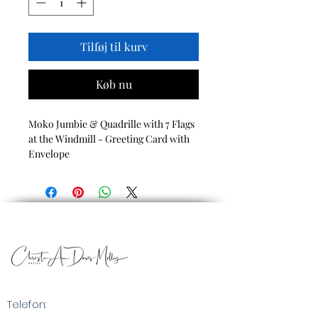
Tilføj til kurv
Køb nu
Moko Jumbie & Quadrille with 7 Flags
at the Windmill - Greeting Card with
Envelope
Telefon: