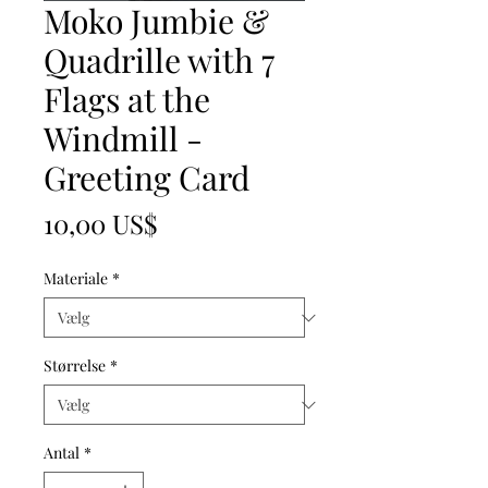
Moko Jumbie &
Quadrille with 7
Flags at the
Windmill -
Greeting Card
Pris
10,00 US$
Materiale
*
Størrelse
*
Antal
*