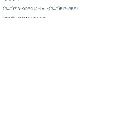
(340)713-9959
|&nbsp;
(340)513-8581
info@ChristaArt.com
#57 Company Street
Christiansted, VI 00820
Kunstner
Kunstværk
Inspirerede produkter
Maleroplevelser
Specialkøb
Publikationer
Besøg VI & Beyond
Blog / Nyheder
Kontakt