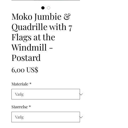
Moko Jumbie &
Quadrille with 7
Flags at the
Windmill -
Postard
Pris
6,00 US$
Materiale
*
Størrelse
*