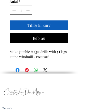
Antal
*
Tilføj til kurv
Køb nu
Moko Jumbie & Quadrille with 7 Flags
at the Windmill - Postcard
Telefon: