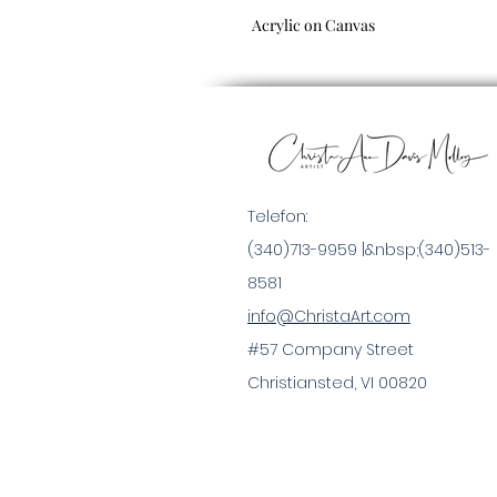
Acrylic on Canvas
Telefon:
(340)713-9959 |&nbsp;
(340)513-
8581
info@ChristaArt.com
#57 Company Street
Christiansted, VI 00820