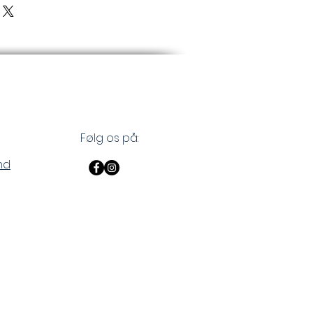
Følg os på:
nd