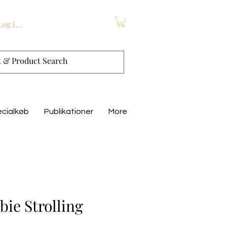
Log ind
cialkøb
Publikationer
More
ie Strolling