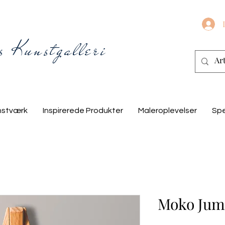
s Kunstgalleri
nstværk
Inspirerede Produkter
Maleroplevelser
Spe
Moko Jumb