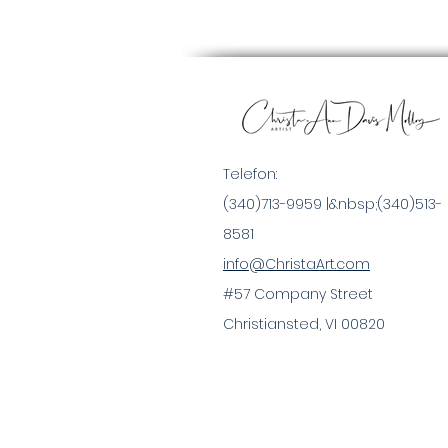
Telefon:
(340)713-9959 |&nbsp;
(340)513-
8581
info@ChristaArt.com
#57 Company Street
Christiansted, VI 00820