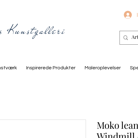
s Kunstgalleri
nstværk
Inspirerede Produkter
Maleroplevelser
Spe
Moko lean
Windmill 