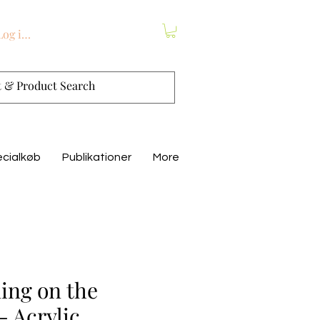
Log ind
cialkøb
Publikationer
More
ing on the
- Acrylic