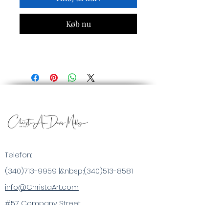
Køb nu
Telefon:
(340)713-9959
|&nbsp;
(340)513-8581
info@ChristaArt.com
#57 Company Street