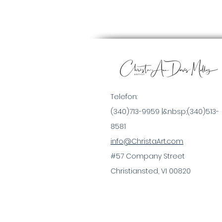
Telefon:
(340)713-9959 |&nbsp;
(340)513-
8581
info@ChristaArt.com
#57 Company Street
Christiansted, VI 00820