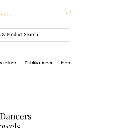
Log ind
cialkøb
Publikationer
More
 Dancers
owels