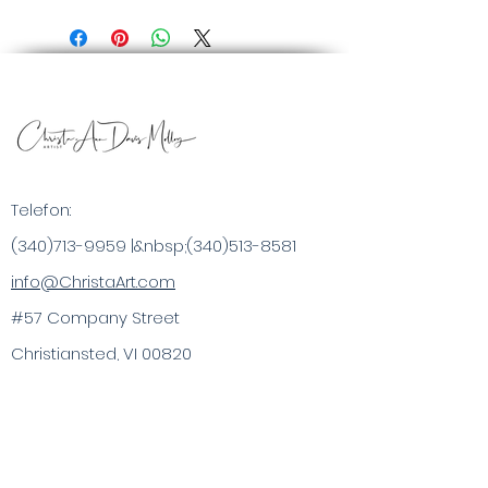
Telefon:
(340)713-9959
|&nbsp;
(340)513-8581
info@ChristaArt.com
#57 Company Street
Christiansted, VI 00820
Kunstner
Kunstværk
Inspirerede produkter