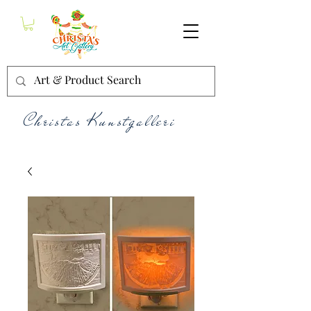
Christas Kunstgalleri