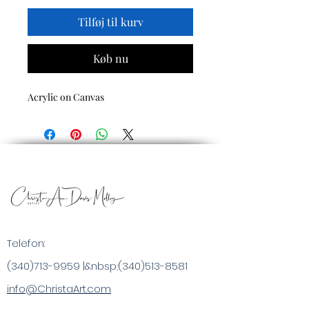
Tilføj til kurv
Køb nu
Acrylic on Canvas
Telefon:
(340)713-9959
|&nbsp;
(340)513-8581
info@ChristaArt.com