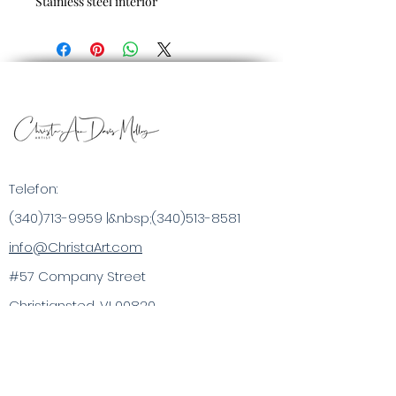
Stainless steel interior
Telefon:
(340)713-9959
|&nbsp;
(340)513-8581
info@ChristaArt.com
#57 Company Street
Christiansted, VI 00820
Kunstner
Kunstværk