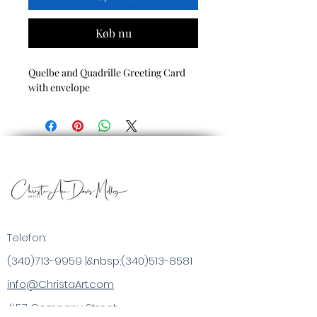
Køb nu
Quelbe and Quadrille Greeting Card
with envelope
Telefon:
(340)713-9959
|&nbsp;
(340)513-8581
info@ChristaArt.com
#57 Company Street