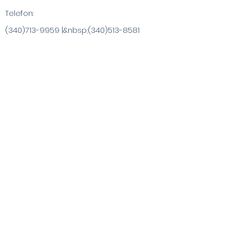
Telefon:
(340)713-9959
|&nbsp;
(340)513-8581
info@ChristaArt.com
#57 Company Street
Christiansted, VI 00820
Kunstner
Kunstværk
Inspirerede produkter
Maleroplevelser
Specialkøb
Publikationer
Besøg VI & Beyond
Blog / Nyheder