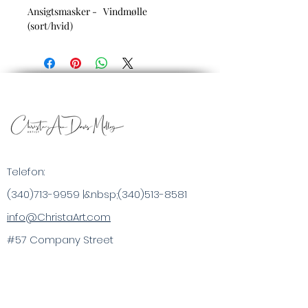
Ansigtsmasker - Vindmølle
(sort/hvid)
Telefon:
(340)713-9959
|&nbsp;
(340)513-8581
info@ChristaArt.com
#57 Company Street
Christiansted, VI 00820
Kunstner