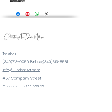
højttalere
Telefon:
(340)713-9959
|&nbsp;
(340)513-8581
info@ChristaArt.com
#57 Company Street
Christiansted, VI 00820
Kunstner
Kunstværk